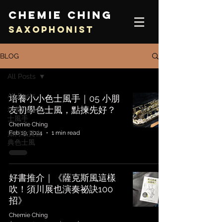
CHEMIE CHING
SAXOPHONIST
BLOG
All Posts
All Posts
培養小小色士風手｜05 小朋
友初學色士風，點揀先好？
培養小小色
士風手
Chemie Ching
Feb 19, 2024
1 min read
如何欣賞古
典色士風
好書推介｜《薩克斯風這樣
吹！須川展也演奏祕訣100
招》
Chemie Ching